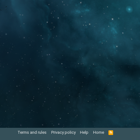
Terms and rules
Privacy policy
Help
Home
R
S