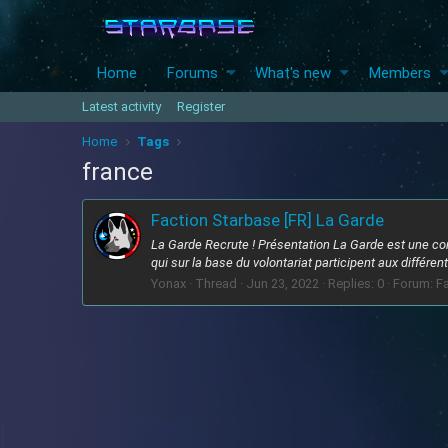
Home
Forums
What's new
Members
Latest activity
Register
Home
Tags
france
Faction Starbase [FR] La Garde
La Garde Recrute ! Présentation La Garde est une co
qui sur la base du volontariat participent aux diffé
Yonax
Thread
Jun 23, 2022
Replies: 0
Forum:
Fa